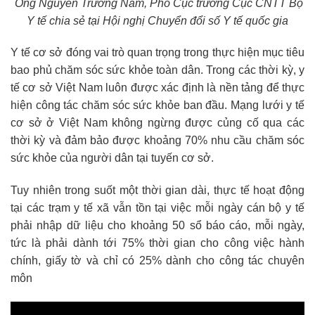
Ông Nguyễn Trường Nam, Phó Cục trưởng Cục CNTT Bộ
Y tế chia sẻ tại Hội nghị Chuyển đổi số Y tế quốc gia
Y tế cơ sở đóng vai trò quan trọng trong thực hiện mục tiêu
bao phủ chăm sóc sức khỏe toàn dân. Trong các thời kỳ, y
tế cơ sở Việt Nam luôn được xác định là nền tảng để thực
hiện công tác chăm sóc sức khỏe ban đầu. Mạng lưới y tế
cơ sở ở Việt Nam không ngừng được củng cố qua các
thời kỳ và đảm bảo được khoảng 70% nhu cầu chăm sóc
sức khỏe của người dân tại tuyến cơ sở.
Tuy nhiên trong suốt một thời gian dài, thực tế hoạt động
tại các trạm y tế xã vẫn tồn tại việc mỗi ngày cán bộ y tế
phải nhập dữ liệu cho khoảng 50 sổ báo cáo, mỗi ngày,
tức là phải dành tới 75% thời gian cho công việc hành
chính, giấy tờ và chỉ có 25% dành cho công tác chuyên
môn