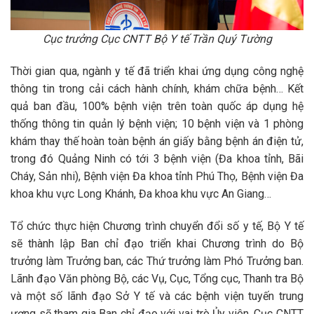
Cục trưởng Cục CNTT Bộ Y tế Trần Quý Tường
Thời gian qua, ngành y tế đã triển khai ứng dụng công nghệ
thông tin trong cải cách hành chính, khám chữa bệnh… Kết
quả ban đầu, 100% bệnh viện trên toàn quốc áp dụng hệ
thống thông tin quản lý bệnh viện; 10 bệnh viện và 1 phòng
khám thay thế hoàn toàn bệnh án giấy bằng bệnh án điện tử,
trong đó Quảng Ninh có tới 3 bệnh viện (Đa khoa tỉnh, Bãi
Cháy, Sản nhi), Bệnh viện Đa khoa tỉnh Phú Thọ, Bệnh viện Đa
khoa khu vực Long Khánh, Đa khoa khu vực An Giang…
Tổ chức thực hiện Chương trình chuyển đổi số y tế, Bộ Y tế
sẽ thành lập Ban chỉ đạo triển khai Chương trình do Bộ
trưởng làm Trưởng ban, các Thứ trưởng làm Phó Trưởng ban.
Lãnh đạo Văn phòng Bộ, các Vụ, Cục, Tổng cục, Thanh tra Bộ
và một số lãnh đạo Sở Y tế và các bệnh viện tuyến trung
ương sẽ tham gia Ban chỉ đạo với vai trò Ủy viên. Cục CNTT