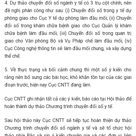
4. Dự thảo chuyển đổi số ngành y tế có 3 trụ cột chính, nên
đề nghị phân công như sau: (i) Chuyển đổi số trong y tế dự
phòng giao cho Cục Y tế dự phòng làm đầu mối; (ii) Chuyển
đổi số trong khám chữa bệnh giao cho Cục Quản lý khám
chữa bệnh làm đầu mối; (iii) Chuyển đổi số trong quan trị
giao cho Văn phòng Bộ và Vụ Pháp chế làm đầu mối; (iv)
Cục Công nghệ thông tin sẽ làm đầu mối chung, và xây dựng
thể chế.
5. Về thực trạng và bối cảnh chung thì một số ý kiến cho
rằng nên bổ sung các bài học, khó khăn tồn tại của các giai
đoạn trước, hiện nay Cục CNTT đang làm.
Cục CNTT ghi nhận tất cả các ý kiến, báo cáo tại Hội thảo để
hoàn thành dự thảo Chương trình chuyển đổi số y tế.
Sau hội thảo này Cục CNTT sẽ tiếp tục hoàn thiện dự thảo
Chương trình chuyển đổi số ngành y tế và sẽ tổ chức hội
thảo phía Bắc và xin ý kiến chuyên gia và các đơn vị liên