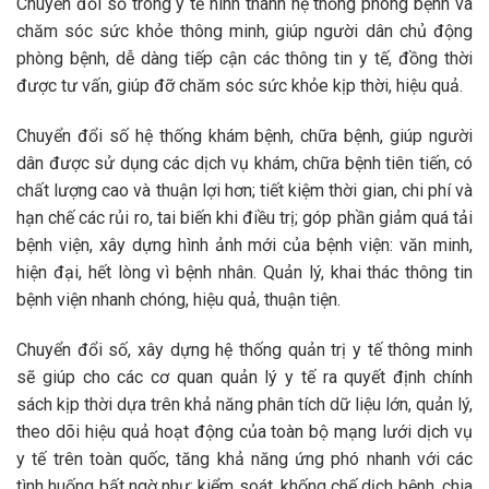
Chuyển đổi số trong y tế hình thành hệ thống phòng bệnh và
chăm sóc sức khỏe thông minh, giúp người dân chủ động
phòng bệnh, dễ dàng tiếp cận các thông tin y tế, đồng thời
được tư vấn, giúp đỡ chăm sóc sức khỏe kịp thời, hiệu quả.
Chuyển đổi số hệ thống khám bệnh, chữa bệnh, giúp người
dân được sử dụng các dịch vụ khám, chữa bệnh tiên tiến, có
chất lượng cao và thuận lợi hơn; tiết kiệm thời gian, chi phí và
hạn chế các rủi ro, tai biến khi điều trị; góp phần giảm quá tải
bệnh viện, xây dựng hình ảnh mới của bệnh viện: văn minh,
hiện đại, hết lòng vì bệnh nhân. Quản lý, khai thác thông tin
bệnh viện nhanh chóng, hiệu quả, thuận tiện.
Chuyển đổi số, xây dựng hệ thống quản trị y tế thông minh
sẽ giúp cho các cơ quan quản lý y tế ra quyết định chính
sách kịp thời dựa trên khả năng phân tích dữ liệu lớn, quản lý,
theo dõi hiệu quả hoạt động của toàn bộ mạng lưới dịch vụ
y tế trên toàn quốc, tăng khả năng ứng phó nhanh với các
tình huống bất ngờ như: kiểm soát, khống chế dịch bệnh, chia