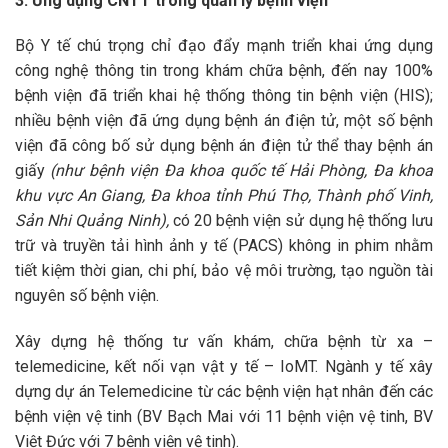
3. Ứng dụng CNTT trong quản lý bệnh viện
Bộ Y tế chú trọng chỉ đạo đẩy mạnh triển khai ứng dụng
công nghệ thông tin trong khám chữa bệnh, đến nay 100%
bệnh viện đã triển khai hệ thống thông tin bệnh viện (HIS);
nhiều bệnh viện đã ứng dụng bệnh án điện tử, một số bệnh
viện đã công bố sử dụng bệnh án điện tử thể thay bệnh án
giấy
(như bệnh viện Đa khoa quốc tế Hải Phòng, Đa khoa
khu vực An Giang, Đa khoa tỉnh Phú Thọ, Thành phố Vinh,
Sản Nhi Quảng Ninh),
có 20 bệnh viện sử dụng hệ thống lưu
trữ và truyền tải hình ảnh y tế (PACS) không in phim nhằm
tiết kiệm thời gian, chi phí, bảo vệ môi trường, tạo nguồn tài
nguyên số bệnh viện.
Xây dựng hệ thống tư vấn khám, chữa bệnh từ xa –
telemedicine, kết nối vạn vật y tế – IoMT. Ngành y tế xây
dựng dự án Telemedicine từ các bệnh viện hạt nhân đến các
bệnh viện vệ tinh (BV Bạch Mai với 11 bệnh viện vệ tinh, BV
Việt Đức với 7 bệnh viện vệ tinh).