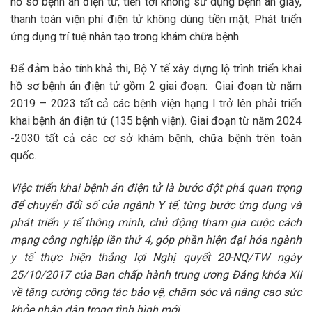
hồ sơ bệnh án điện tử, tiến tới không sử dụng bệnh án giấy,
thanh toán viện phí điện tử không dùng tiền mặt; Phát triển
ứng dụng trí tuệ nhân tạo trong khám chữa bệnh.
Để đảm bảo tính khả thi, Bộ Y tế xây dựng lộ trình triển khai
hồ sơ bệnh án điện tử gồm 2 giai đoạn: Giai đoạn từ năm
2019 – 2023 tất cả các bệnh viện hạng I trở lên phải triển
khai bệnh án điện tử (135 bệnh viện). Giai đoạn từ năm 2024
-2030 tất cả các cơ sở khám bệnh, chữa bệnh trên toàn
quốc.
Việc triển khai bệnh án điện tử là bước đột phá quan trọng
để chuyển đổi số của ngành Y tế, từng bước ứng dụng và
phát triển y tế thông minh, chủ động tham gia cuộc cách
mạng công nghiệp lần thứ 4, góp phần hiện đại hóa ngành
y tế thực hiện thắng lợi Nghị quyết 20-NQ/TW ngày
25/10/2017 của Ban chấp hành trung ương Đảng khóa XII
về tăng cường công tác bảo vệ, chăm sóc và nâng cao sức
khỏe nhân dân trong tình hình mới.