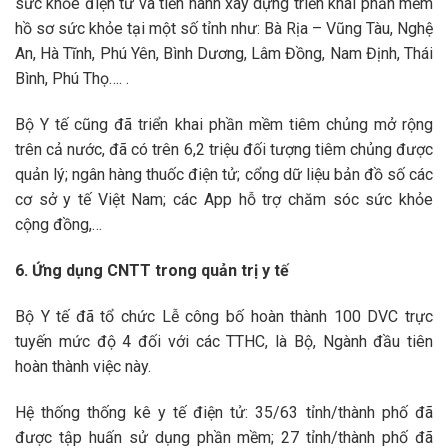
sức khỏe điện tử và tiến hành xây dựng triển khai phần mềm
hồ sơ sức khỏe tại một số tỉnh như: Bà Rịa – Vũng Tàu, Nghệ
An, Hà Tĩnh, Phú Yên, Bình Dương, Lâm Đồng, Nam Định, Thái
Bình, Phú Thọ…. .
Bộ Y tế cũng đã triển khai phần mềm tiêm chủng mở rộng
trên cả nước, đã có trên 6,2 triệu đối tượng tiêm chủng được
quản lý; ngân hàng thuốc điện tử; cổng dữ liệu bản đồ số các
cơ sở y tế Việt Nam; các App hỗ trợ chăm sóc sức khỏe
cộng đồng,…
6. Ứng dụng CNTT trong quản trị y tế
Bộ Y tế đã tổ chức Lễ công bố hoàn thành 100 DVC trực
tuyến mức độ 4 đối với các TTHC, là Bộ, Ngành đầu tiên
hoàn thành việc này.
Hệ thống thống kê y tế điện tử: 35/63 tỉnh/thành phố đã
được tập huấn sử dụng phần mềm; 27 tỉnh/thành phố đã