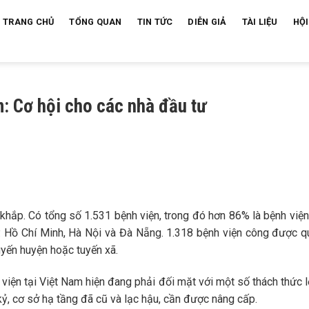
TRANG CHỦ
TỔNG QUAN
TIN TỨC
DIỄN GIẢ
TÀI LIỆU
HỘI
m: Cơ hội cho các nhà đầu tư
khắp. Có tổng số 1.531 bệnh viện, trong đó hơn 86% là bệnh viện
P. Hồ Chí Minh, Hà Nội và Đà Nẵng. 1.318 bệnh viện công được 
tuyến huyện hoặc tuyến xã.
viện tại Việt Nam hiện đang phải đối mặt với một số thách thức 
ỷ, cơ sở hạ tầng đã cũ và lạc hậu, cần được nâng cấp.