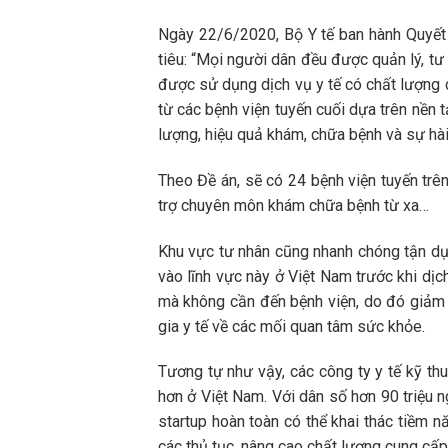
Ngày 22/6/2020, Bộ Y tế ban hành Quyết
tiêu: “Mọi người dân đều được quản lý, t
được sử dụng dịch vụ y tế có chất lượng c
từ các bệnh viện tuyến cuối dựa trên nền 
lượng, hiệu quả khám, chữa bệnh và sự hài
Theo Đề án, sẽ có 24 bệnh viện tuyến trê
trợ chuyên môn khám chữa bệnh từ xa…
Khu vực tư nhân cũng nhanh chóng tận dụ
vào lĩnh vực này ở Việt Nam trước khi dịc
mà không cần đến bệnh viện, do đó giảm t
gia y tế về các mối quan tâm sức khỏe.
Tương tự như vậy, các công ty y tế kỹ th
hơn ở Việt Nam. Với dân số hơn 90 triệu n
startup hoàn toàn có thể khai thác tiềm 
các thủ tục, nâng cao chất lượng cung cấp 