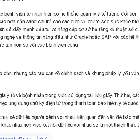
bệnh viện tư nhân hiện có hệ thống quản lý y tế tương đối tiên t
cao hơn sẵn sàng chi trả cho các dịch vụ chăm sóc sức khỏe hiện
nhân đã đẩy mạnh đầu tư và nâng cấp cơ sở hạ tầng kỹ thuật số c
 nghệ và thông tin hàng đầu như Oracle hoặc SAP với các hệ thố
ức tạp hơn so với các bệnh viện công.
p dẫn, nhưng các rào cản về chính sách và khung pháp lý yếu vẫn 
ia y tế và bệnh nhân trong việc sử dụng tài liệu giấy. Thứ hai, c
việc ứng dụng chữ ký điện tử trong thanh toán bảo hiểm y tế quốc 
hia sẻ dữ liệu người bệnh với nhau, liên quan đến vấn đề bảo mậ
ác nhau nên việc kết nối dữ liệu với nhau sẽ là một thách thức t