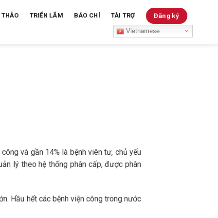
 THẢO
TRIỂN LÃM
BÁO CHÍ
TÀI TRỢ
Đăng ký
Vietnamese
 công và gần 14% là bệnh viên tư, chủ yếu
quản lý theo hệ thống phân cấp, được phân
lớn. Hầu hết các bệnh viện công trong nước