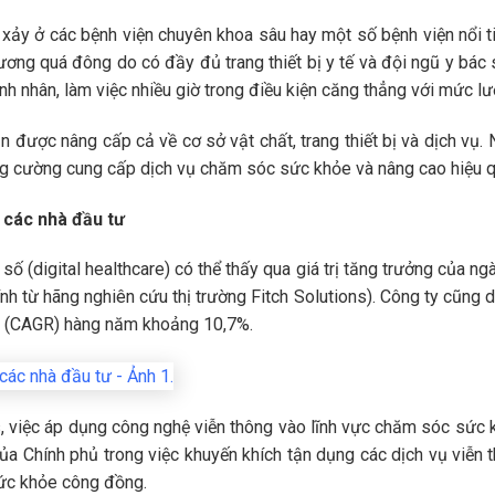
n xảy ở các bệnh viện chuyên khoa sâu hay một số bệnh viện nổi
ương quá đông do có đầy đủ trang thiết bị y tế và đội ngũ y bác 
ệnh nhân, làm việc nhiều giờ trong điều kiện căng thẳng với mức l
n được nâng cấp cả về cơ sở vật chất, trang thiết bị và dịch vụ. 
ng cường cung cấp dịch vụ chăm sóc sức khỏe và nâng cao hiệu q
o các nhà đầu tư
số (digital healthcare) có thể thấy qua giá trị tăng trưởng của ngà
 từ hãng nghiên cứu thị trường Fitch Solutions). Công ty cũng d
p (CAGR) hàng năm khoảng 10,7%.
s, việc áp dụng công nghệ viễn thông vào lĩnh vực chăm sóc sức k
của Chính phủ trong việc khuyến khích tận dụng các dịch vụ viễn 
sức khỏe công đồng.