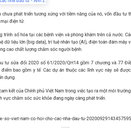
ện chưa phát triển tương xứng với tiềm năng của nó, vốn đầu tư t
mại điện tử.
 trình số hóa tại các bệnh viện và phòng khám trên cả nước. C
dữ liệu lớn (big data), trí tuệ nhân tạo (AI), điện toán đám mây 
nâng cao chất lượng chăm sóc người bệnh.
Đầu tư sửa đổi 2020 số 61/2020/QH14 gồm 7 chương và 77 Điều
g điểm bao gồm y tế. Các dự án thuộc các lĩnh vực này sẽ được
ín dụng.
cam kết của Chính phủ Việt Nam trong việc tạo ra một môi trường
ĩnh vực chăm sóc sức khỏe đang ngày càng phát triển.
-y-te-so-viet-nam-co-hoi-cho-cac-nha-dau-tu-20200929143457595