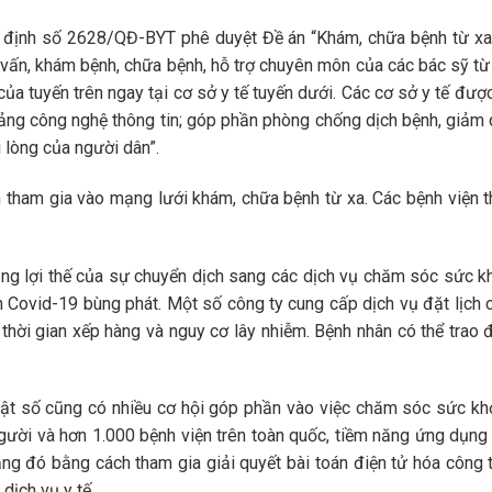
 định số 2628/QĐ-BYT phê duyệt Đề án “Khám, chữa bệnh từ x
ư vấn, khám bệnh, chữa bệnh, hỗ trợ chuyên môn của các bác sỹ từ
ủa tuyến trên ngay tại cơ sở y tế tuyến dưới. Các cơ sở y tế đư
tảng công nghệ thông tin; góp phần phòng chống dịch bệnh, giảm q
 lòng của người dân”.
n tham gia vào mạng lưới khám, chữa bệnh từ xa. Các bệnh viện th
ng lợi thế của sự chuyển dịch sang các dịch vụ chăm sóc sức kh
h Covid-19 bùng phát. Một số công ty cung cấp dịch vụ đặt lịch 
hời gian xếp hàng và nguy cơ lây nhiễm. Bệnh nhân có thể trao
uật số cũng có nhiều cơ hội góp phần vào việc chăm sóc sức khỏ
gười và hơn 1.000 bệnh viện trên toàn quốc, tiềm năng ứng dụng 
năng đó bằng cách tham gia giải quyết bài toán điện tử hóa công
dịch vụ y tế.